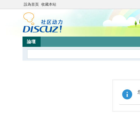
設為首頁
收藏本站
論壇