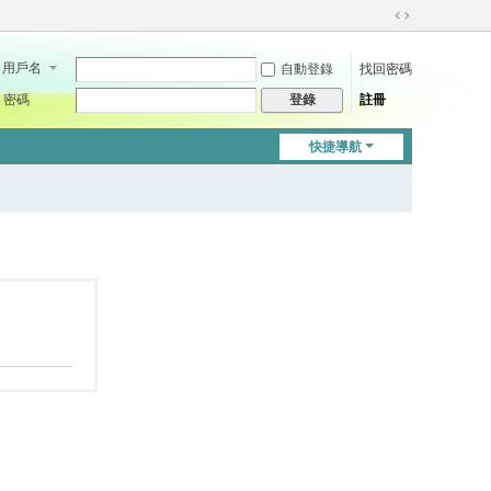
切
換
用戶名
自動登錄
找回密碼
到
寬
密碼
註冊
登錄
版
快捷導航