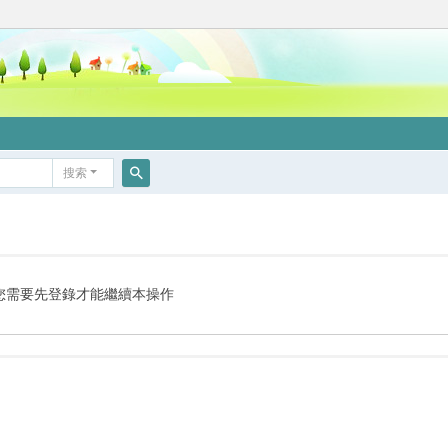
搜索
搜
索
您需要先登錄才能繼續本操作