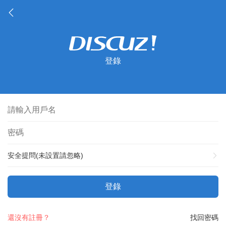
登錄
安全提問(未設置請忽略)
登錄
還沒有註冊？
找回密碼