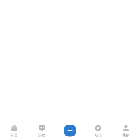
首頁
論壇
發現
我的