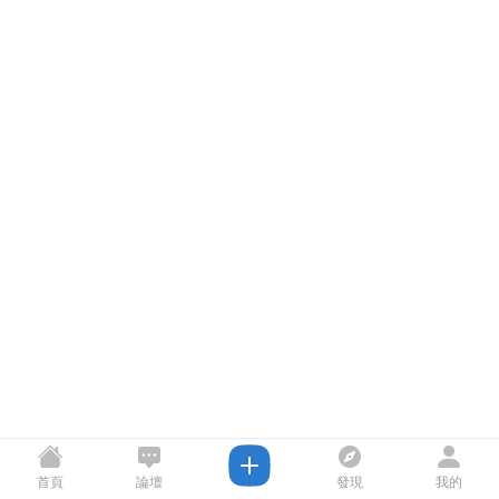
首頁
論壇
發現
我的