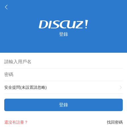
登錄
安全提問(未設置請忽略)
登錄
還沒有註冊？
找回密碼