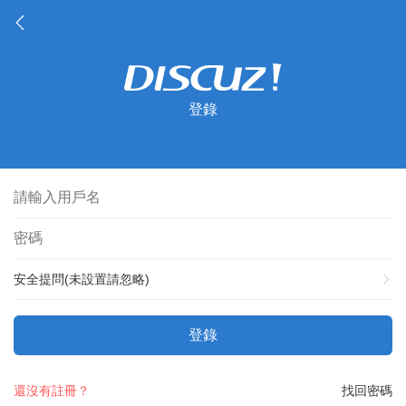
登錄
安全提問(未設置請忽略)
登錄
還沒有註冊？
找回密碼