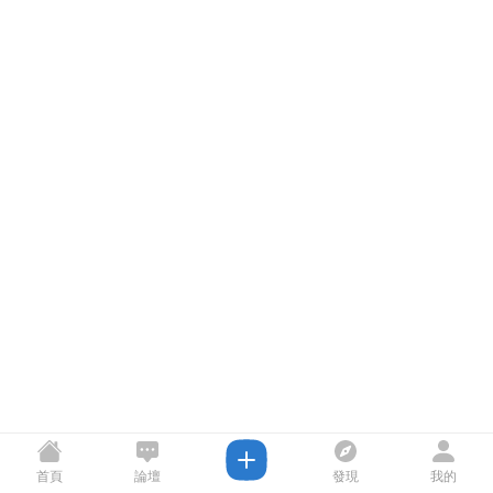
首頁
論壇
發現
我的