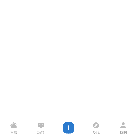
首頁
論壇
發現
我的