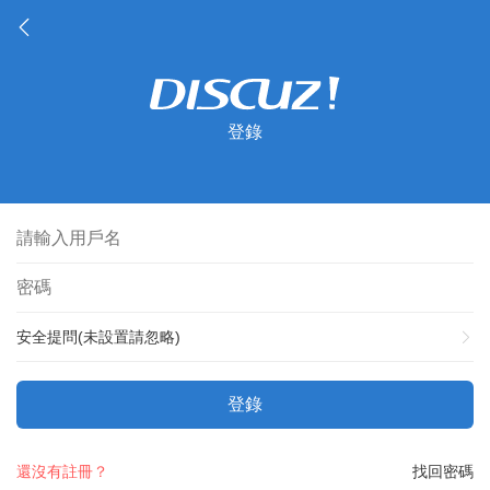
登錄
安全提問(未設置請忽略)
登錄
還沒有註冊？
找回密碼