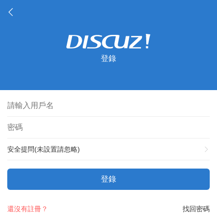
登錄
安全提問(未設置請忽略)
登錄
還沒有註冊？
找回密碼