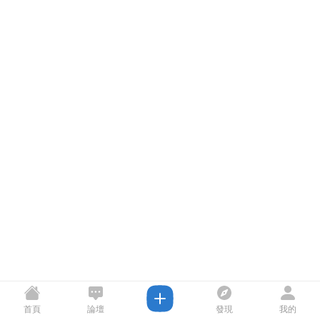
首頁
論壇
發現
我的