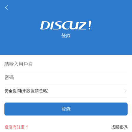
登錄
安全提問(未設置請忽略)
登錄
還沒有註冊？
找回密碼