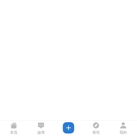
首頁
論壇
發現
我的