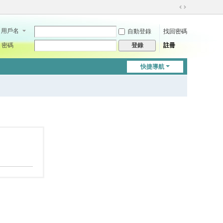
切
換
用戶名
自動登錄
找回密碼
到
寬
密碼
註冊
登錄
版
快捷導航