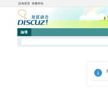
設為首頁
收藏本站
論壇