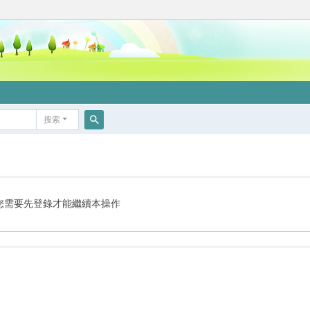
搜索
搜
索
您需要先登錄才能繼續本操作