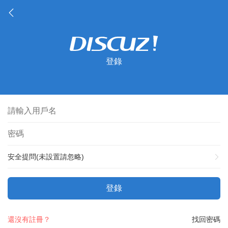
登錄
安全提問(未設置請忽略)
登錄
還沒有註冊？
找回密碼