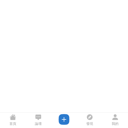
首頁
論壇
發現
我的