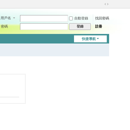
切
換
用戶名
自動登錄
找回密碼
到
寬
密碼
註冊
登錄
版
快捷導航