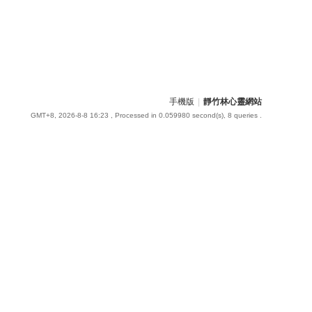
手機版
|
靜竹林心靈網站
GMT+8, 2026-8-8 16:23
, Processed in 0.059980 second(s), 8 queries .