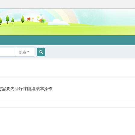
搜索
搜
索
您需要先登錄才能繼續本操作