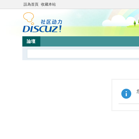
設為首頁
收藏本站
論壇