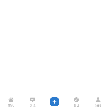
首頁
論壇
發現
我的