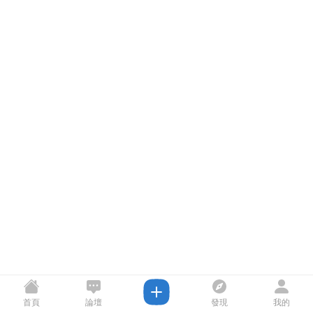
首頁
論壇
發現
我的