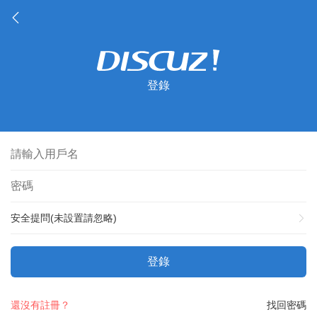
登錄
安全提問(未設置請忽略)
登錄
還沒有註冊？
找回密碼