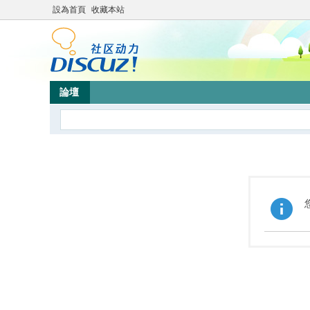
設為首頁
收藏本站
論壇