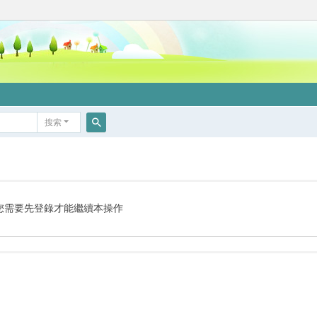
搜索
搜
索
您需要先登錄才能繼續本操作