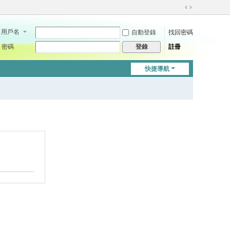
切
換
用戶名
自動登錄
找回密碼
到
寬
密碼
註冊
登錄
版
快捷導航