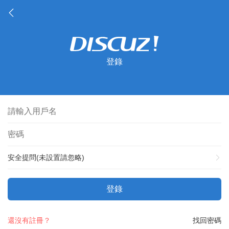
登錄
安全提問(未設置請忽略)
登錄
還沒有註冊？
找回密碼