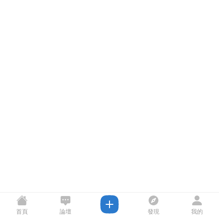
首頁
論壇
發現
我的