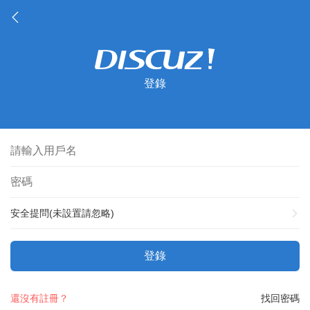
登錄
安全提問(未設置請忽略)
登錄
還沒有註冊？
找回密碼