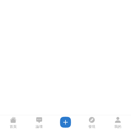
首頁
論壇
發現
我的