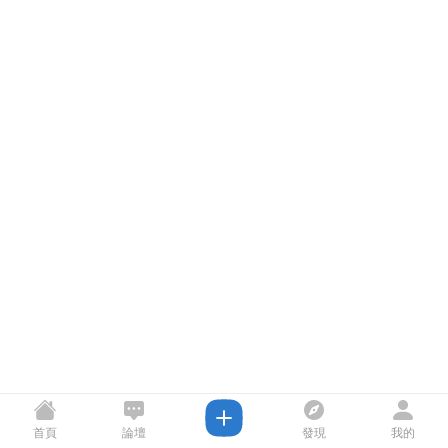
首頁
論壇
發現
我的