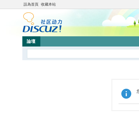
設為首頁
收藏本站
論壇