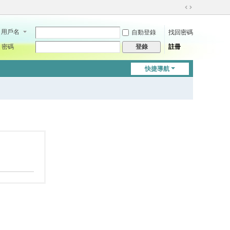
切
換
用戶名
自動登錄
找回密碼
到
寬
密碼
註冊
登錄
版
快捷導航