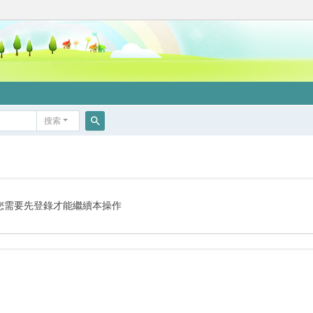
搜索
搜
索
您需要先登錄才能繼續本操作