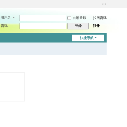
切
換
用戶名
自動登錄
找回密碼
到
寬
密碼
註冊
登錄
版
快捷導航