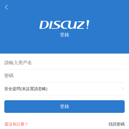
登錄
安全提問(未設置請忽略)
登錄
還沒有註冊？
找回密碼