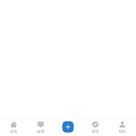
首頁
論壇
發現
我的