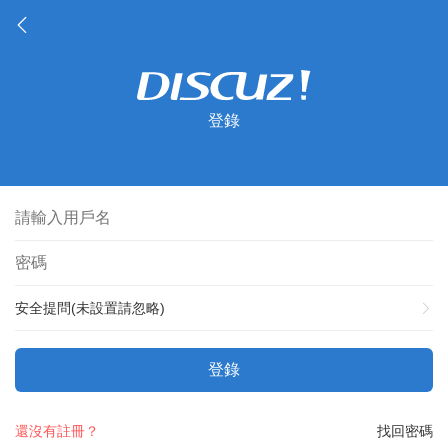
登錄
安全提問(未設置請忽略)
登錄
還沒有註冊？
找回密碼