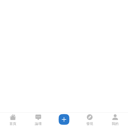
首頁
論壇
發現
我的