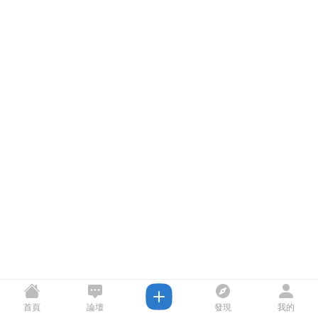
首頁
論壇
發現
我的