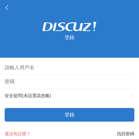
登錄
安全提問(未設置請忽略)
登錄
還沒有註冊？
找回密碼