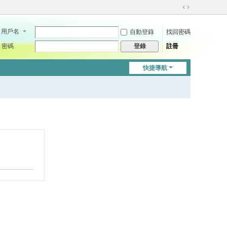
切
換
用戶名
自動登錄
找回密碼
到
寬
密碼
註冊
登錄
版
快捷導航