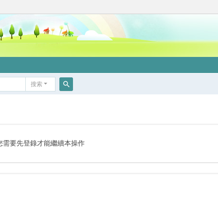
搜索
搜
索
您需要先登錄才能繼續本操作