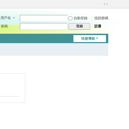
切
換
用戶名
自動登錄
找回密碼
到
寬
密碼
註冊
登錄
版
快捷導航