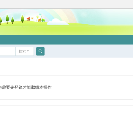
搜索
搜
索
您需要先登錄才能繼續本操作