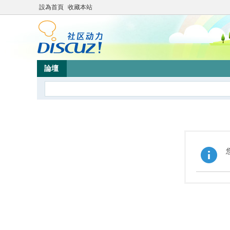
設為首頁
收藏本站
論壇