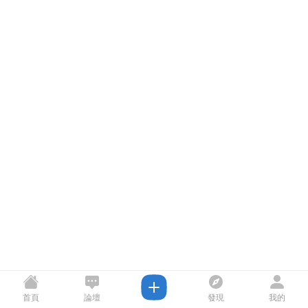
首頁
論壇
發現
我的