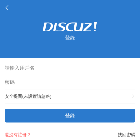
登錄
安全提問(未設置請忽略)
登錄
還沒有註冊？
找回密碼