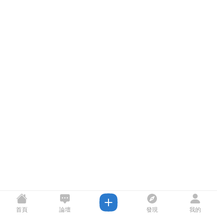
首頁
論壇
發現
我的