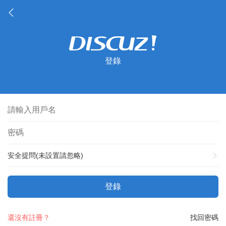
登錄
安全提問(未設置請忽略)
登錄
還沒有註冊？
找回密碼