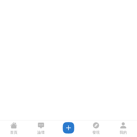
首頁
論壇
發現
我的