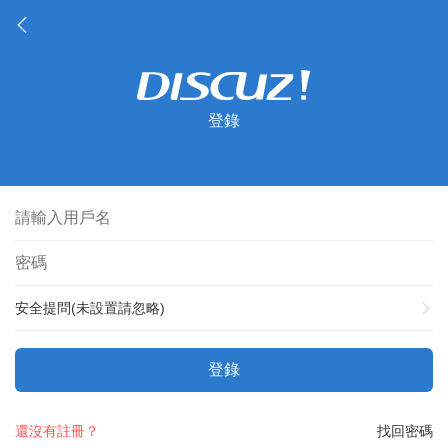
登錄
安全提問(未設置請忽略)
登錄
還沒有註冊？
找回密碼