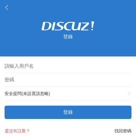
登錄
安全提問(未設置請忽略)
登錄
還沒有註冊？
找回密碼