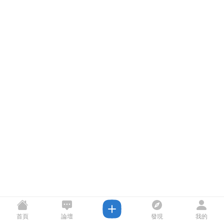
首頁
論壇
發現
我的