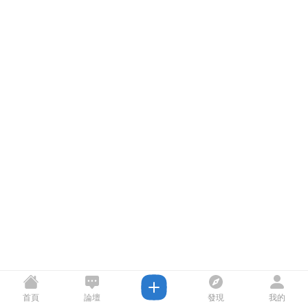
首頁
論壇
發現
我的