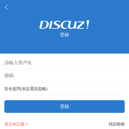
登錄
安全提問(未設置請忽略)
登錄
還沒有註冊？
找回密碼