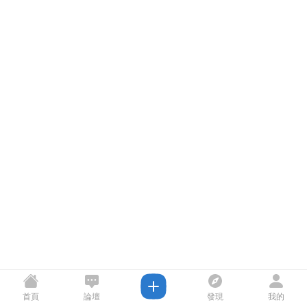
首頁
論壇
發現
我的