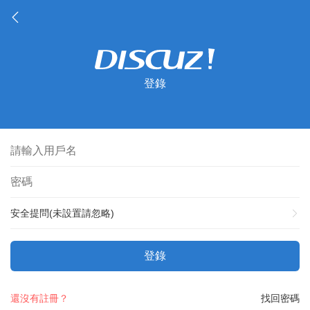
登錄
安全提問(未設置請忽略)
登錄
還沒有註冊？
找回密碼