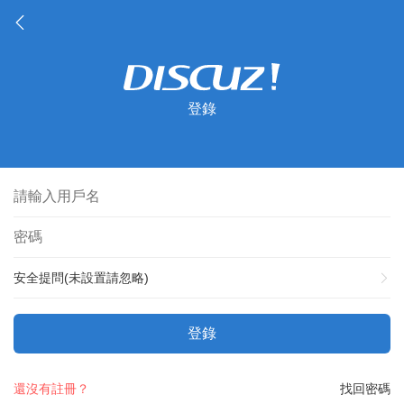
登錄
安全提問(未設置請忽略)
登錄
還沒有註冊？
找回密碼