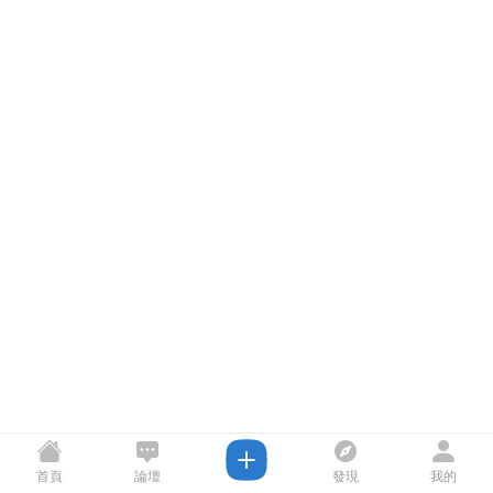
首頁
論壇
發現
我的