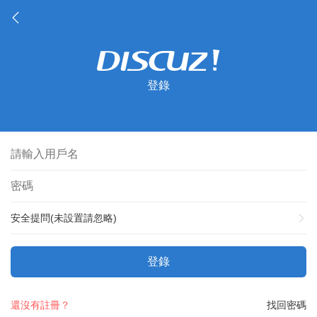
登錄
安全提問(未設置請忽略)
登錄
還沒有註冊？
找回密碼