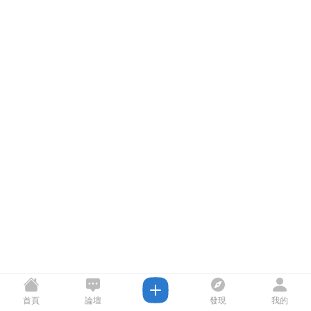
首頁
論壇
發現
我的