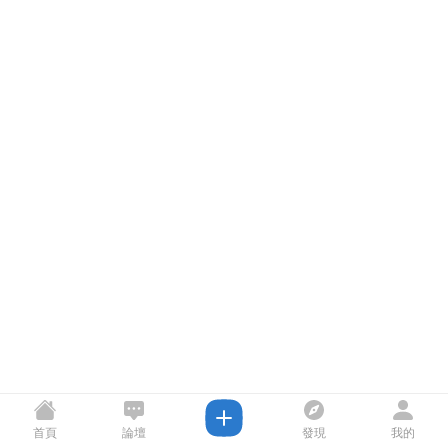
首頁
論壇
發現
我的