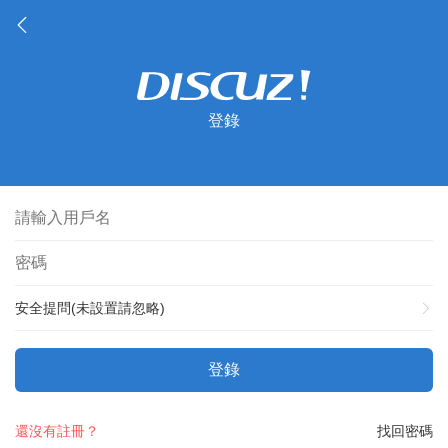
登錄
安全提問(未設置請忽略)
登錄
還沒有註冊？
找回密碼