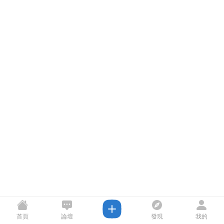
首頁
論壇
發現
我的