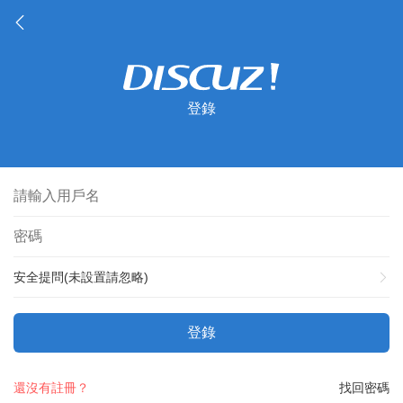
登錄
安全提問(未設置請忽略)
登錄
還沒有註冊？
找回密碼