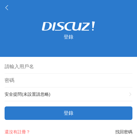
登錄
安全提問(未設置請忽略)
登錄
還沒有註冊？
找回密碼