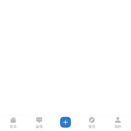
首頁
論壇
發現
我的