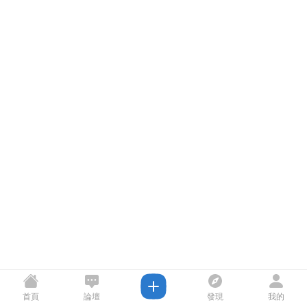
首頁
論壇
發現
我的