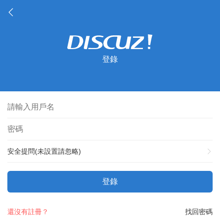
登錄
安全提問(未設置請忽略)
登錄
還沒有註冊？
找回密碼