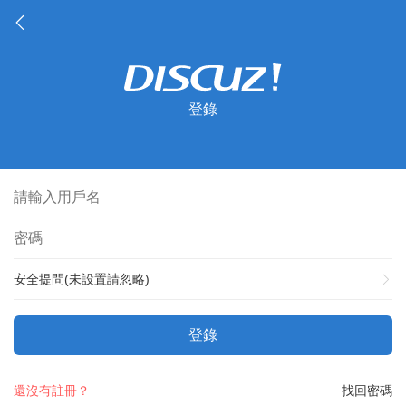
登錄
安全提問(未設置請忽略)
登錄
還沒有註冊？
找回密碼