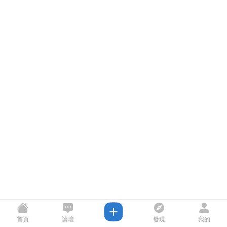
首頁
論壇
發現
我的