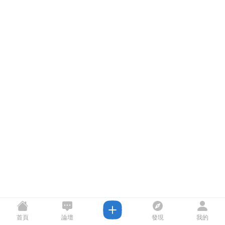
首頁
論壇
發現
我的