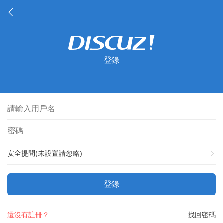
登錄
安全提問(未設置請忽略)
登錄
還沒有註冊？
找回密碼