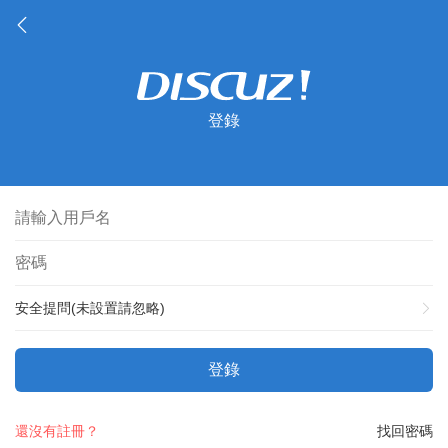
登錄
安全提問(未設置請忽略)
登錄
還沒有註冊？
找回密碼