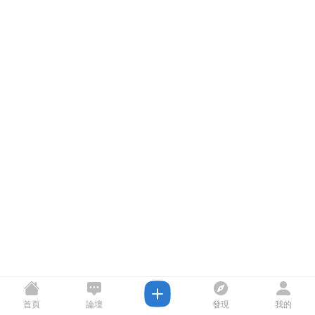
首頁
論壇
發現
我的