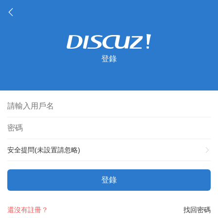
登錄
安全提問(未設置請忽略)
登錄
還沒有註冊？
找回密碼