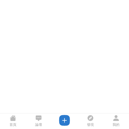
首頁
論壇
發現
我的