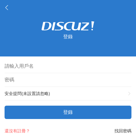
登錄
安全提問(未設置請忽略)
登錄
還沒有註冊？
找回密碼