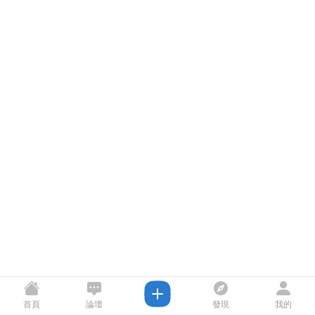
首頁
論壇
發現
我的