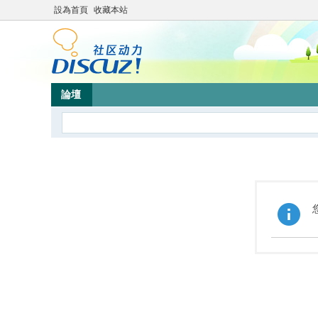
設為首頁
收藏本站
論壇