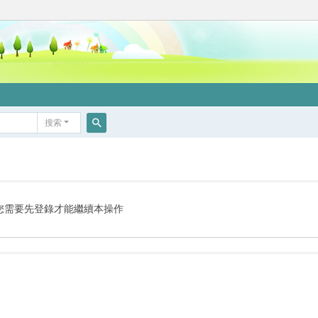
搜索
搜
索
您需要先登錄才能繼續本操作