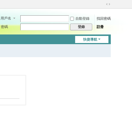
切
換
用戶名
自動登錄
找回密碼
到
寬
密碼
註冊
登錄
版
快捷導航