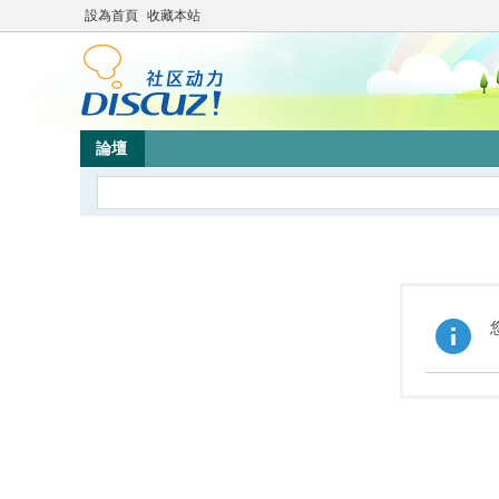
設為首頁
收藏本站
論壇