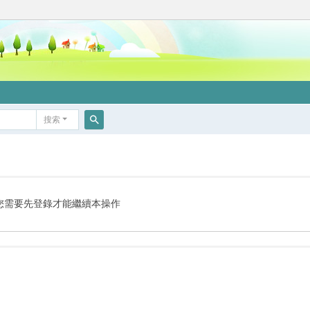
搜索
搜
索
您需要先登錄才能繼續本操作