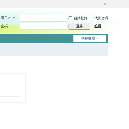
切
換
用戶名
自動登錄
找回密碼
到
寬
密碼
註冊
登錄
版
快捷導航