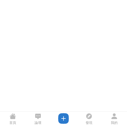
首頁
論壇
發現
我的