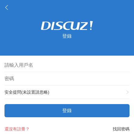
登錄
安全提問(未設置請忽略)
登錄
還沒有註冊？
找回密碼