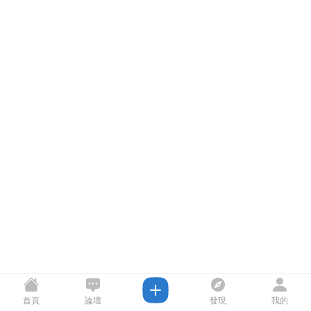
首頁
論壇
發現
我的