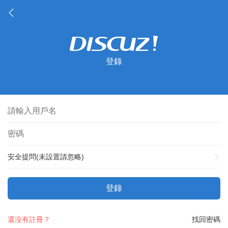
登錄
安全提問(未設置請忽略)
登錄
還沒有註冊？
找回密碼