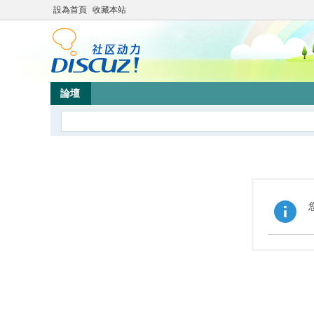
設為首頁
收藏本站
論壇