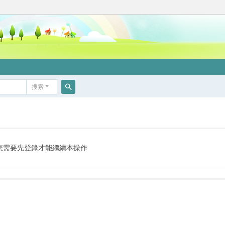
搜索
搜
索
您需要先登錄才能繼續本操作