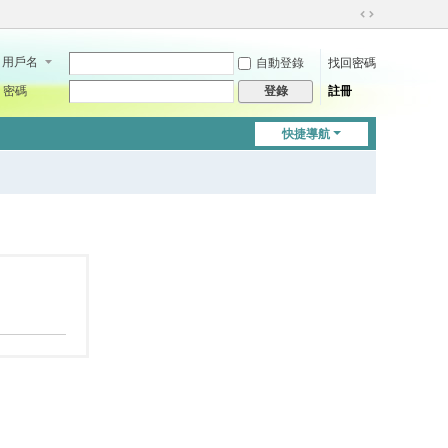
切
換
用戶名
自動登錄
找回密碼
到
寬
密碼
註冊
登錄
版
快捷導航