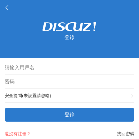
登錄
安全提問(未設置請忽略)
登錄
還沒有註冊？
找回密碼