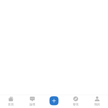
首頁
論壇
發現
我的