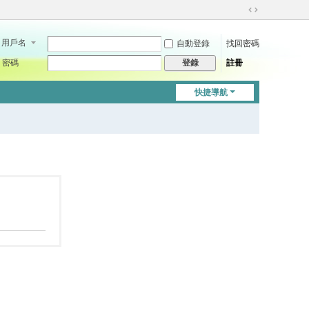
切
換
用戶名
自動登錄
找回密碼
到
寬
密碼
註冊
登錄
版
快捷導航