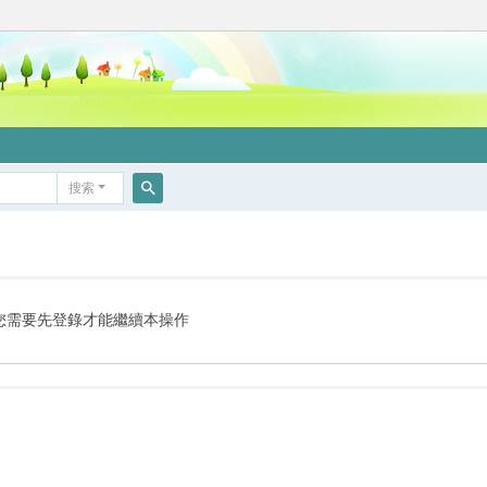
搜索
搜
索
您需要先登錄才能繼續本操作