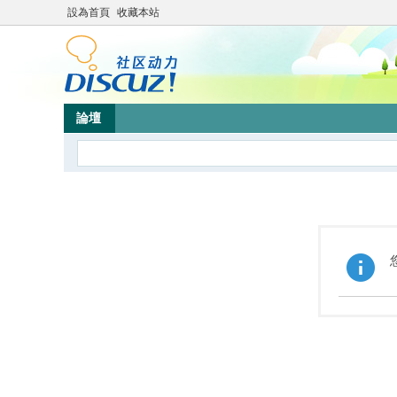
設為首頁
收藏本站
論壇