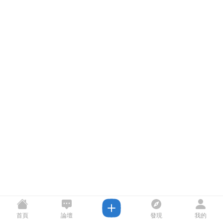
首頁
論壇
發現
我的