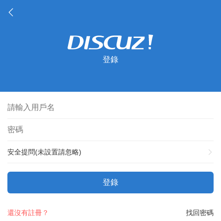
登錄
安全提問(未設置請忽略)
登錄
還沒有註冊？
找回密碼