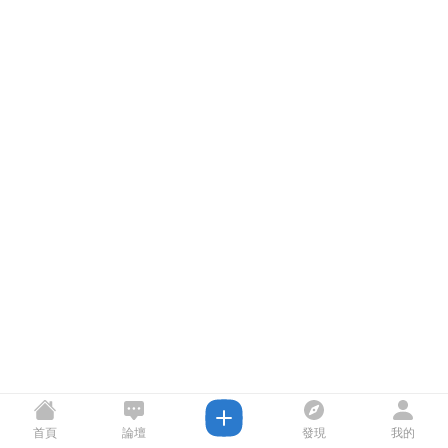
首頁
論壇
發現
我的