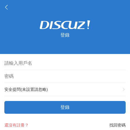
登錄
安全提問(未設置請忽略)
登錄
還沒有註冊？
找回密碼