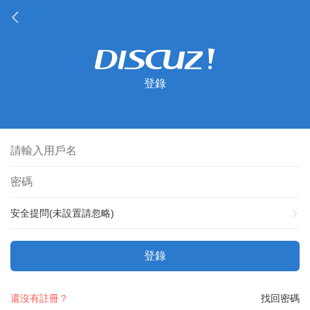
登錄
安全提問(未設置請忽略)
登錄
還沒有註冊？
找回密碼