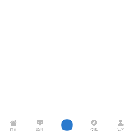
首頁
論壇
發現
我的